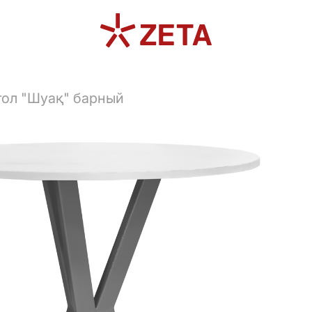
тол "Шуақ" барный