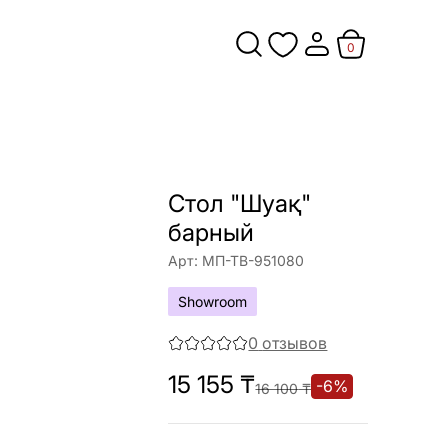
0
Стол "Шуақ"
барный
Арт:
МП-ТВ-951080
Showroom
0
отзывов
15 155
₸
-
6
%
16 100
₸