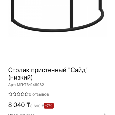
Cтолик пристенный "Сайд"
(низкий)
Арт:
МП-ТВ-948982
0
отзывов
8 040
₸
-
7
%
8 690
₸