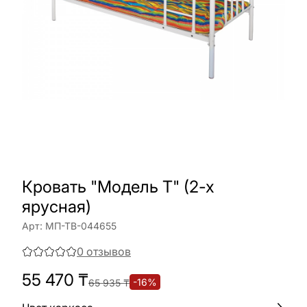
Кровать "Модель Т" (2-х
ярусная)
Арт:
МП-ТВ-044655
0
отзывов
55 470
₸
-
16
%
65 935
₸