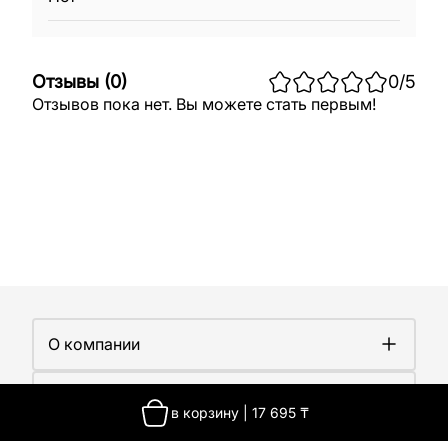
Отзывы
(
0
)
0
/5
Отзывов пока нет. Вы можете стать первым!
О компании
О компании
Покупателям
Работа у нас
в корзину
|
17 695
₸
Сертификаты
Доставка
Новости