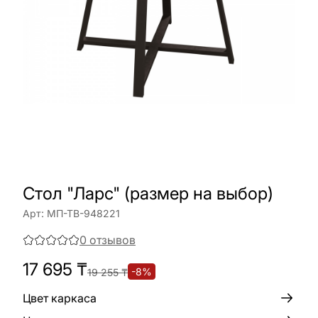
Стол "Ларс" (размер на выбор)
Арт:
МП-ТВ-948221
0
отзывов
17 695
₸
-
8
%
19 255
₸
Цвет каркаса