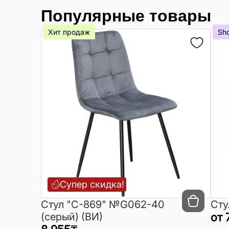
Популярные товары
Хит продаж
Sh
Супер скидка!
Cтул "C-869" №G062-40
Сту
(серый) (ВИ)
от