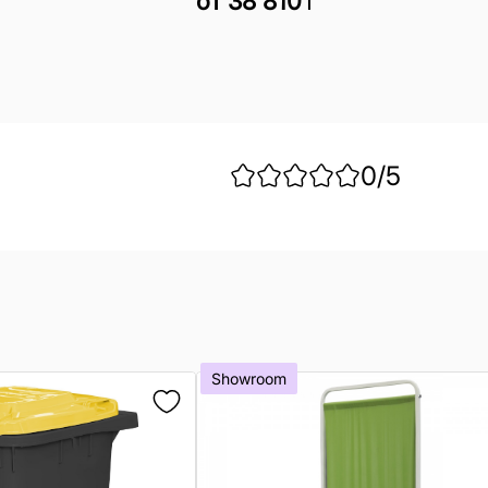
от
38 810
₸
0
/5
Showroom