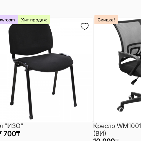
owroom
Хит продаж
Скидка!
л "ИЗО"
Кресло WM1001
7 700
₸
(ВИ)