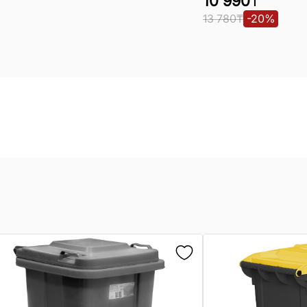
10 990
₸
13 780
₸
-
20
%