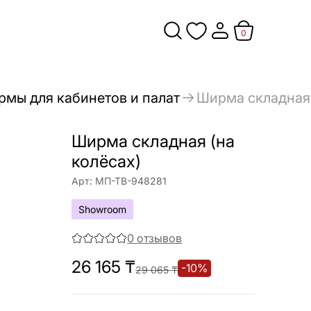
0
мы для кабинетов и палат
Ширма складная 
Ширма складная (на
колёсах)
Арт:
МП-ТВ-948281
Showroom
0
отзывов
26 165
₸
-
10
%
29 065
₸