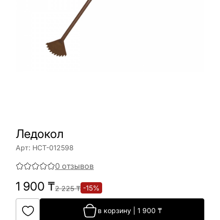
Ледокол
Арт:
НСТ-012598
0
отзывов
1 900
₸
-
15
%
2 225
₸
в корзину
|
1 900
₸