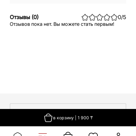
Отзывы
(
0
)
0
/5
Отзывов пока нет. Вы можете стать первым!
О компании
в корзину
|
1 900
₸
О компании
Покупателям
Работа у нас
Сертификаты