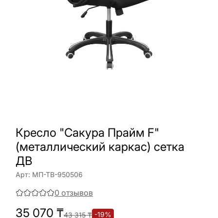
Кресло "Сакура Прайм F"
(металлический каркас) сетка
ДВ
Арт:
МП-ТВ-950506
0
отзывов
35 070
₸
-
19
%
43 315
₸