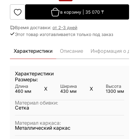
в корзину
|
35 070
₸
Время доставки
:
от 2-3 дней
Этот товар изготавливается только под заказ
Характеристики
Описание
Информация о дост
Характеристики
Размеры:
Длина
Ширина
Высота
X
X
460
мм
430
мм
1300
мм
Материал обивки
:
Сетка
Материал каркаса
:
Металлический каркас