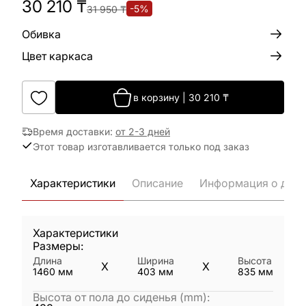
30 210
₸
-
5
%
31 950
₸
Обивка
Цвет каркаса
в корзину
|
30 210
₸
Время доставки
:
от 2-3 дней
Этот товар изготавливается только под заказ
Характеристики
Описание
Информация о дост
Характеристики
Размеры:
Длина
Ширина
Высота
X
X
1460
мм
403
мм
835
мм
Высота от пола до сиденья (mm)
: