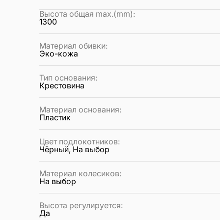
Высота общая max.(mm)
:
1300
Материал обивки
:
Эко-кожа
Тип основания
:
Крестовина
Материал основания
:
Пластик
Цвет подлокотников
:
Чёрный, На выбор
Материал колесиков
:
На выбор
Высота регулируется
:
Да