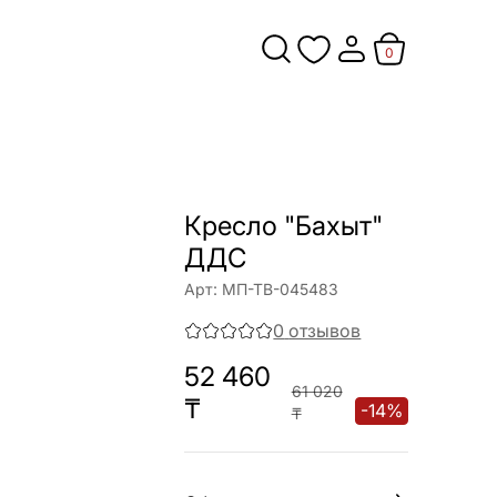
0
Кресло "Бахыт"
ДДС
Арт:
МП-ТВ-045483
0
отзывов
52 460
61 020
₸
-
14
%
₸