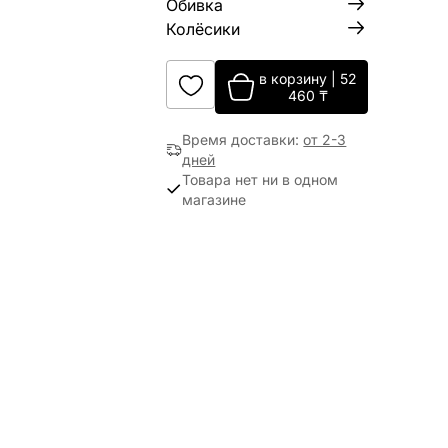
Обивка
Колёсики
в корзину
|
52
460
₸
Время доставки
:
от 2-3
дней
Товара нет ни в одном
магазине