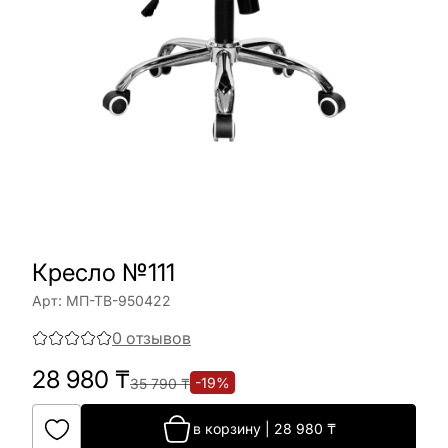
Кресло №111
Арт:
МП-ТВ-950422
0
отзывов
28 980
₸
-
19
%
35 790
₸
в корзину
|
28 980
₸