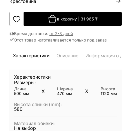
Крестовина
в корзину
|
31 965
₸
Время доставки
:
от 2-3 дней
Этот товар изготавливается только под заказ
Характеристики
Описание
Информация о дост
Характеристики
Размеры:
Длина
Ширина
Высота
X
X
500
мм
470
мм
1120
мм
Высота спинки (mm)
:
580
Материал обивки
:
На выбор