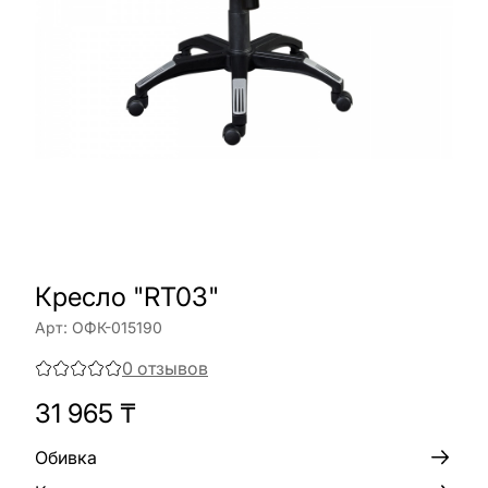
Кресло "RT03"
Арт:
ОФК-015190
0
отзывов
31 965
₸
Обивка