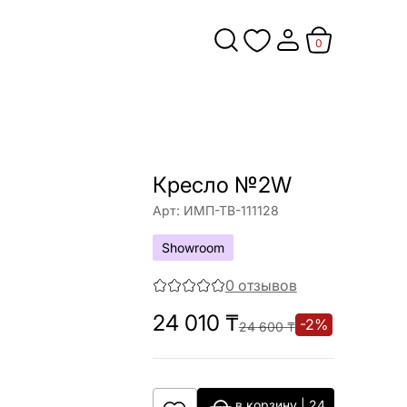
0
Кресло №2W
Арт:
ИМП-ТВ-111128
Showroom
0
отзывов
24 010
₸
-
2
%
24 600
₸
в корзину
|
24