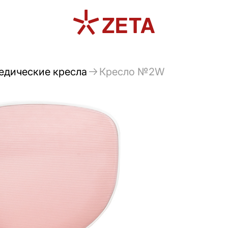
едические кресла
Кресло №2W