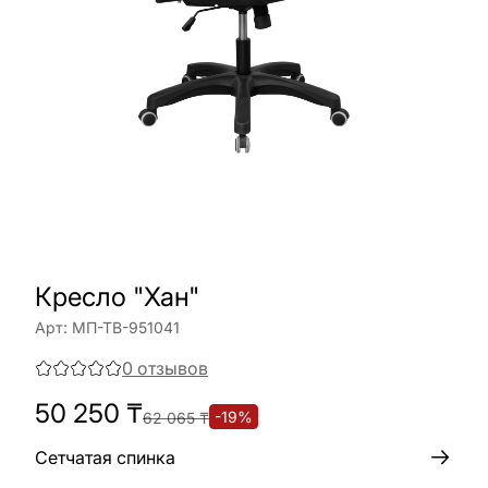
Кресло "Хан"
Арт:
МП-ТВ-951041
0
отзывов
50 250
₸
-
19
%
62 065
₸
Сетчатая спинка