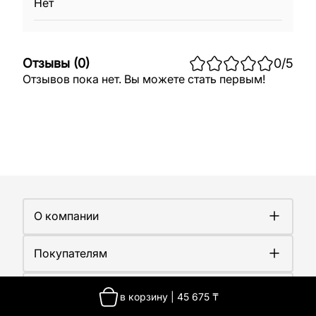
Нет
Отзывы
(
0
)
0
/5
Отзывов пока нет. Вы можете стать первым!
О компании
О компании
Покупателям
Работа у нас
Сертификаты
Доставка
Новости
Контакты
Оплата
в корзину
|
45 675
₸
Контакты
Гарантия
О производстве
Казахстан, г. Алматы, улица Ангарская, 103а