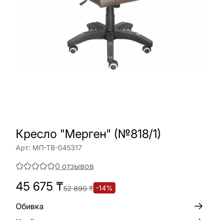
Кресло "Мерген" (№818/1)
Арт:
МП-ТВ-045317
0
отзывов
45 675
₸
-
14
%
52 890
₸
Обивка