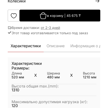
Колёсики
в корзину
|
45 675
₸
Время доставки
:
от 2-3 дней
Этот товар изготавливается только под заказ
Характеристики
Описание
Информация о дост
Характеристики
Размеры:
Длина
Ширина
Высота
X
X
520
мм
480
мм
1210
мм
Высота общая max.(mm)
:
1310
Максимально допустимая нагрузка (кг)
:
120