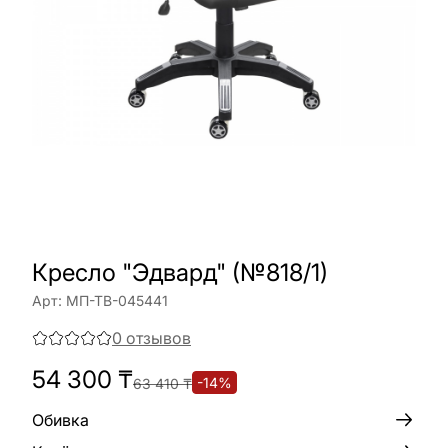
Кресло "Эдвард" (№818/1)
Арт:
МП-ТВ-045441
0
отзывов
54 300
₸
-
14
%
63 410
₸
Обивка