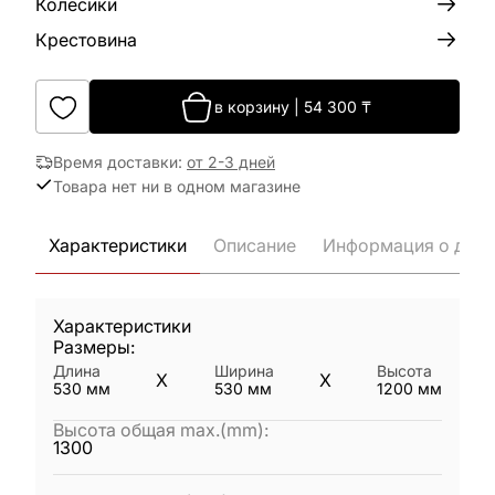
Колёсики
Крестовина
в корзину
|
54 300
₸
Время доставки
:
от 2-3 дней
Товара нет ни в одном магазине
Характеристики
Описание
Информация о дост
Характеристики
Размеры:
Длина
Ширина
Высота
X
X
530
мм
530
мм
1200
мм
Высота общая max.(mm)
:
1300