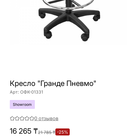
Кресло "Гранде Пневмо"
Арт:
ОФК-01331
Showroom
0
отзывов
16 265
₸
-
25
%
21 785
₸