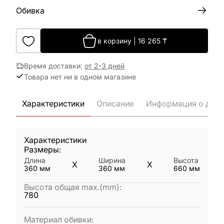
Обивка
в корзину
|
16 265
₸
Время доставки
:
от 2-3 дней
Товара нет ни в одном магазине
Характеристики
Описание
Информация о дост
Характеристики
Размеры:
Длина
Ширина
Высота
X
X
360
мм
360
мм
660
мм
Высота общая max.(mm)
:
780
Материал обивки
: