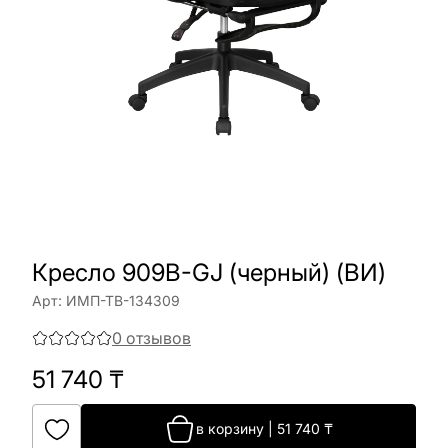
Кресло 909B-GJ (черный) (ВИ)
Арт:
ИМП-ТВ-134309
0
отзывов
51 740
₸
в корзину
|
51 740
₸