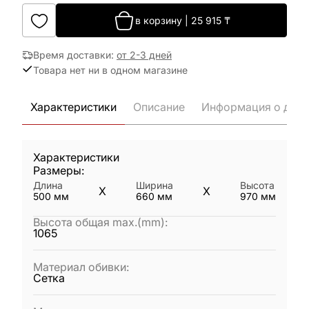
в корзину
|
25 915
₸
Время доставки
:
от 2-3 дней
Товара нет ни в одном магазине
Характеристики
Описание
Информация о дост
Характеристики
Размеры:
Длина
Ширина
Высота
X
X
500
мм
660
мм
970
мм
Высота общая max.(mm)
:
1065
Материал обивки
:
Сетка