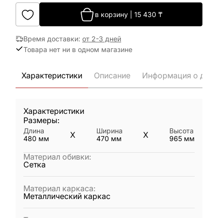
в корзину
|
15 430
₸
Время доставки
:
от 2-3 дней
Товара нет ни в одном магазине
Характеристики
Описание
Информация о дост
Характеристики
Размеры:
Длина
Ширина
Высота
X
X
480
мм
470
мм
965
мм
Материал обивки
:
Сетка
Материал каркаса
:
Металлический каркас