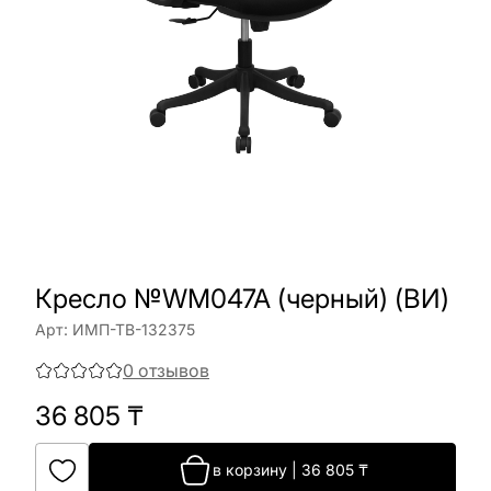
Кресло №WM047A (черный) (ВИ)
Арт:
ИМП-ТВ-132375
0
отзывов
36 805
₸
в корзину
|
36 805
₸