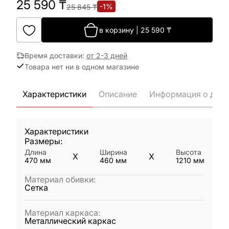
25 590
₸
-
1
%
25 845
₸
в корзину
|
25 590
₸
Время доставки
:
от 2-3 дней
Товара нет ни в одном магазине
Характеристики
Описание
Информация о дост
Характеристики
Размеры:
Длина
Ширина
Высота
X
X
470
мм
460
мм
1210
мм
Материал обивки
:
Сетка
Материал каркаса
:
Металлический каркас