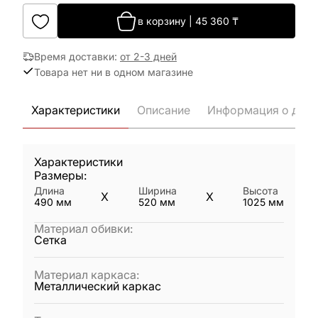
в корзину
|
45 360
₸
Время доставки
:
от 2-3 дней
Товара нет ни в одном магазине
Характеристики
Описание
Информация о дост
Характеристики
Размеры:
Длина
Ширина
Высота
X
X
490
мм
520
мм
1025
мм
Материал обивки
:
Сетка
Материал каркаса
:
Металлический каркас