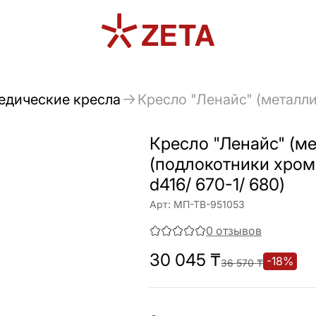
едические кресла
Кресло "Ленайс" (металли
Кресло "Ленайс" (м
(подлокотники хром 
d416/ 670-1/ 680)
Арт:
МП-ТВ-951053
0
отзывов
30 045
₸
-
18
%
36 570
₸