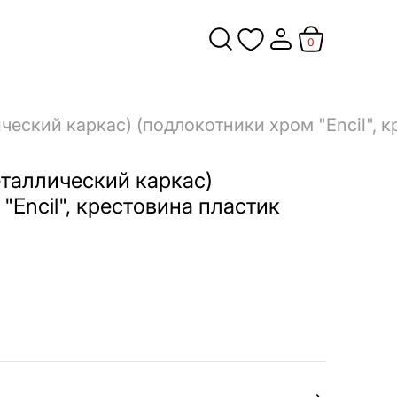
0
ческий каркас) (подлокотники хром "Encil", к
еталлический каркас)
"Encil", крестовина пластик