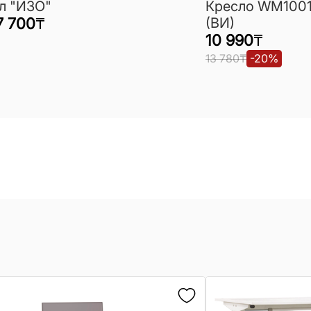
л "ИЗО"
Кресло WM1001
7 700
₸
(ВИ)
10 990
₸
13 780
₸
-
20
%