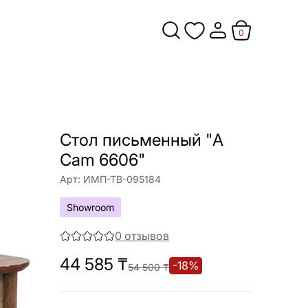
0
Стол письменный "A
Cam 6606"
Арт:
ИМП-ТВ-095184
Showroom
0
отзывов
44 585
₸
-
18
%
54 500
₸