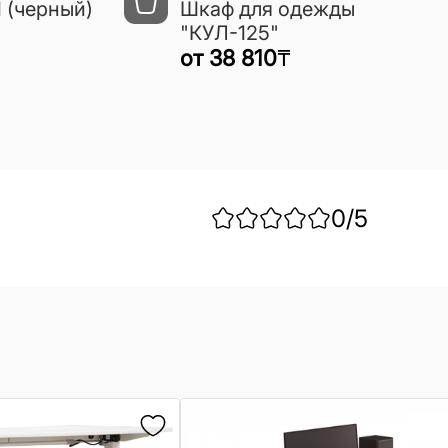
 (черный)
Шкаф для одежды
"КУЛ-125"
от
38 810
₸
0
/5