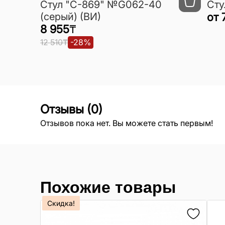
Cтул "C-869" №G062-40
Сту
(серый) (ВИ)
от
8 955
₸
12 510
₸
-
28
%
Отзывы
(
0
)
Отзывов пока нет. Вы можете стать первым!
Похожие товары
Скидка!