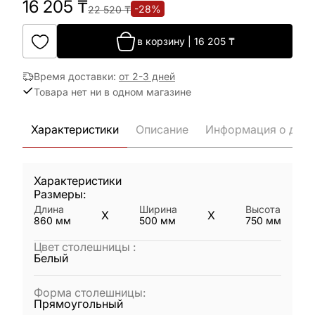
16 205
₸
-
28
%
22 520
₸
в корзину
|
16 205
₸
Время доставки
:
от 2-3 дней
Товара нет ни в одном магазине
Характеристики
Описание
Информация о дост
Характеристики
Размеры:
Длина
Ширина
Высота
X
X
860
мм
500
мм
750
мм
Цвет столешницы
:
Белый
Форма столешницы
:
Прямоугольный