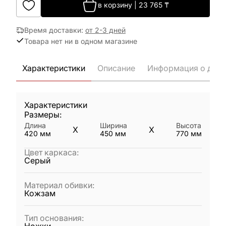
в корзину
|
23 765
₸
Время доставки
:
от 2-3 дней
Товара нет ни в одном магазине
Характеристики
Описание
Информация о дост
Характеристики
Размеры:
Длина
Ширина
Высота
X
X
420
мм
450
мм
770
мм
Цвет каркаса
:
Серый
Материал обивки
:
Кожзам
Тип основания
: