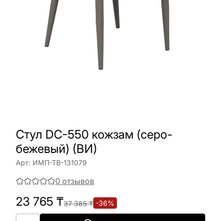
Стул DC-550 кожзам (серо-
бежевый) (ВИ)
Арт:
ИМП-ТВ-131079
0
отзывов
23 765
₸
-
36
%
37 385
₸