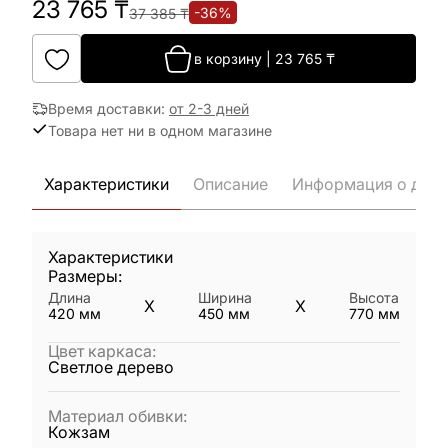
23 765
₸
-
36
%
37 385
₸
в корзину
|
23 765
₸
Время доставки
:
от 2-3 дней
Товара нет ни в одном магазине
Характеристики
Описание
Информация о дост
Характеристики
Размеры:
Длина
Ширина
Высота
X
X
420
мм
450
мм
770
мм
Цвет каркаса
:
Светлое дерево
Материал обивки
:
Кожзам