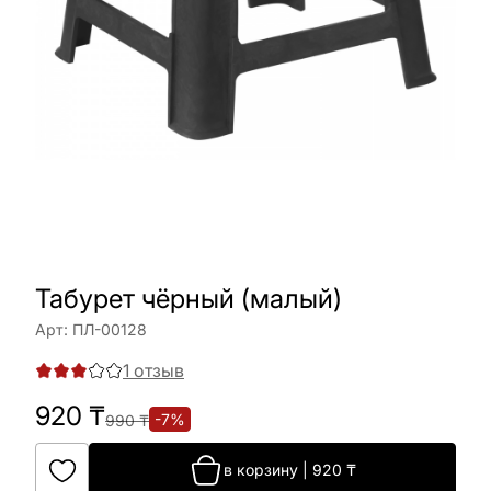
Табурет чёрный (малый)
Арт:
ПЛ-00128
1
отзыв
920
₸
-
7
%
990
₸
в корзину
|
920
₸