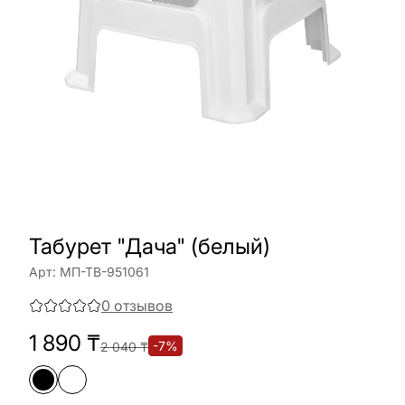
Табурет "Дача" (белый)
Арт:
МП-ТВ-951061
0
отзывов
1 890
₸
-
7
%
2 040
₸