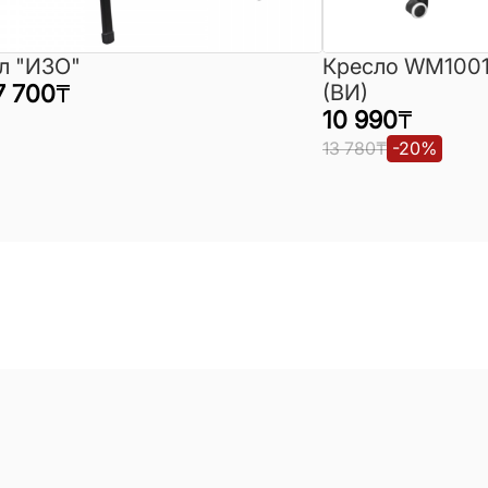
л "ИЗО"
Кресло WM1001
7 700
₸
(ВИ)
10 990
₸
13 780
₸
-
20
%