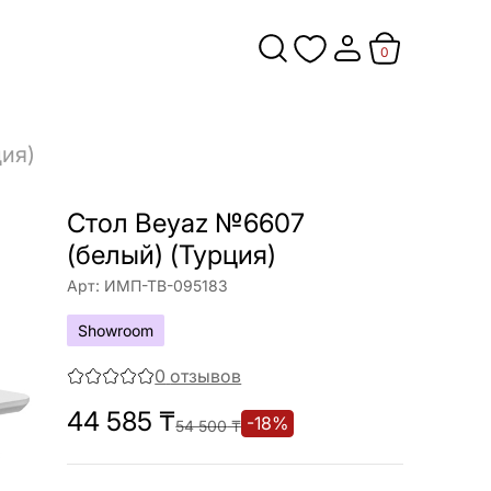
0
ция)
Стол Веyaz №6607
(белый) (Турция)
Арт:
ИМП-ТВ-095183
Showroom
0
отзывов
44 585
₸
-
18
%
54 500
₸