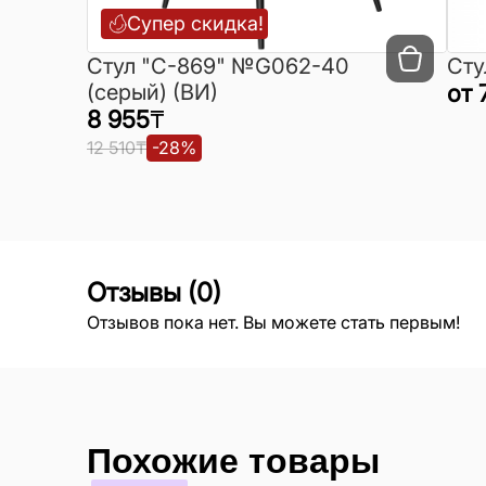
Супер скидка!
Cтул "C-869" №G062-40
Сту
(серый) (ВИ)
от
8 955
₸
12 510
₸
-
28
%
Отзывы
(
0
)
Отзывов пока нет. Вы можете стать первым!
Похожие товары