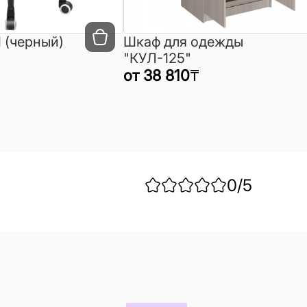
 (черный)
Шкаф для одежды
"КУЛ-125"
от
38 810
₸
0
/5