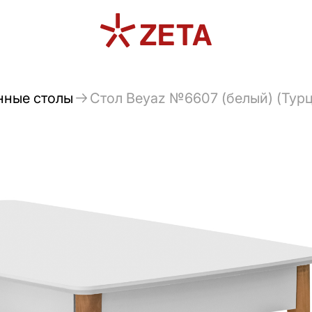
нные столы
Стол Веyaz №6607 (белый) (Тур