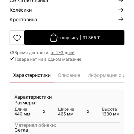
Сетчатая спинка
Колёсики
Крестовина
в корзину
|
31 365
₸
Время доставки
:
от 2-3 дней
Товара нет ни в одном магазине
Характеристики
Описание
Информация о дост
Характеристики
Размеры:
Длина
Ширина
Высота
X
X
440
мм
465
мм
1300
мм
Материал обивки
:
Сетка