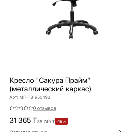
Кресло "Сакура Прайм"
(металлический каркас)
Арт:
МП-ТВ-950493
0
отзывов
31 365
₸
-
19
%
38 740
₸