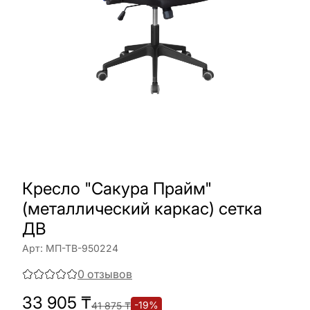
Кресло "Сакура Прайм"
(металлический каркас) сетка
ДВ
Арт:
МП-ТВ-950224
0
отзывов
33 905
₸
-
19
%
41 875
₸