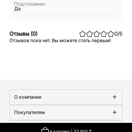
Подголовник
:
Да
Отзывы
(
0
)
0
/5
Отзывов пока нет. Вы можете стать первым!
О компании
О компании
Покупателям
Работа у нас
Сертификаты
Доставка
Новости
Контакты
Оплата
в корзину
|
33 905
₸