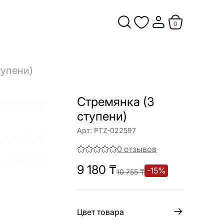
0
тупени)
Стремянка (3
ступени)
Арт:
PTZ-022597
0
отзывов
9 180
₸
-
15
%
10 755
₸
Цвет товара