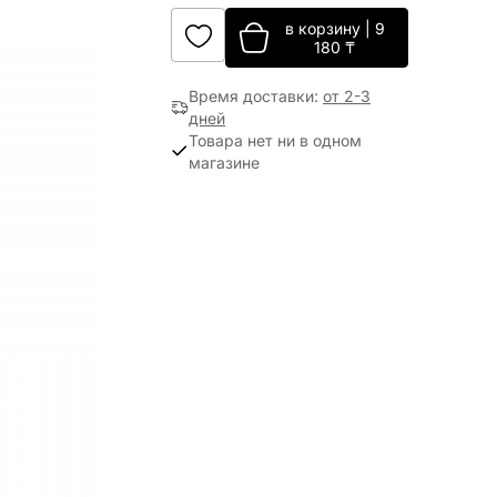
в корзину
|
9
180
₸
Время доставки
:
от 2-3
дней
Товара нет ни в одном
магазине