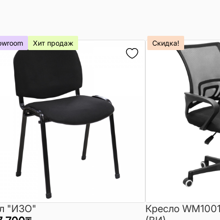
owroom
Хит продаж
Скидка!
л "ИЗО"
Кресло WM1001