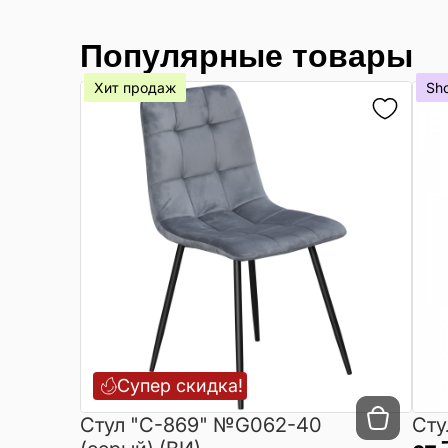
Популярные товары
Хит продаж
Sh
Супер скидка!
Cтул "C-869" №G062-40
Сту