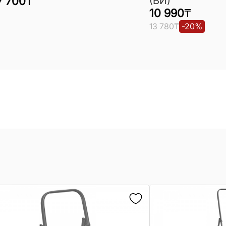
7 700
₸
(ВИ)
10 990
₸
13 780
₸
-
20
%