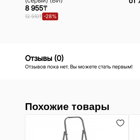
(серый) (ВИ)
от
8 955
₸
12 510
₸
-
28
%
Отзывы
(
0
)
Отзывов пока нет. Вы можете стать первым!
Похожие товары