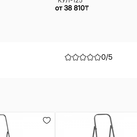
"КУЛ-125"
от
38 810
₸
0
/5