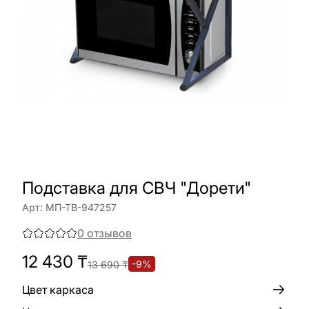
Подставка для СВЧ "Дорети"
Арт:
МП-ТВ-947257
0
отзывов
12 430
₸
-
9
%
13 690
₸
Цвет каркаса