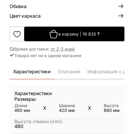
Обивка
Цвет каркаса
в корзину
|
19 835
₸
Время доставки
:
от 2-3 дней
Товара нет ни в одном магазине
Характеристики
Описание
Информация о дост
Характеристики
Размеры:
Длина
Ширина
Высота
X
X
460
мм
420
мм
880
мм
Высота спинки (mm)
:
480