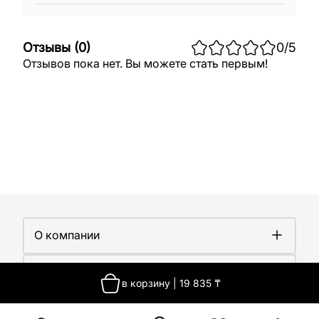
Отзывы
(
0
)
0
/5
Отзывов пока нет. Вы можете стать первым!
О компании
О компании
Покупателям
Работа у нас
в корзину
|
19 835
₸
Сертификаты
Доставка
Новости
Контакты
Оплата