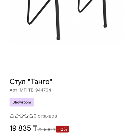
Стул "Танго"
Арт:
МП-ТВ-944794
Showroom
0
отзывов
19 835
₸
-
12
%
22 500
₸