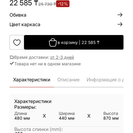
22 585
₸
-
12
%
25 730
₸
Обивка
Цвет каркаса
в корзину
|
22 585
₸
Время доставки
:
от 2-3 дней
Товара нет ни в одном магазине
Характеристики
Описание
Информация о дост
Характеристики
Размеры:
Длина
Ширина
Высота
X
X
480
мм
440
мм
870
мм
Высота спинки (mm)
: