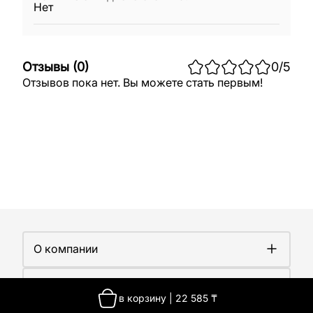
Нет
Отзывы
(
0
)
0
/5
Отзывов пока нет. Вы можете стать первым!
О компании
О компании
Покупателям
Работа у нас
в корзину
|
22 585
₸
Сертификаты
Доставка