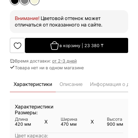
Внимание!
Цветовой оттенок может
отличаться от показанного на сайте.
в корзину
|
23 380
₸
Время доставки
:
от 2-3 дней
Товара нет ни в одном магазине
Характеристики
Описание
Информация о дост
Характеристики
Размеры:
Длина
Ширина
Высота
X
X
420
мм
470
мм
900
мм
Цвет каркаса
: