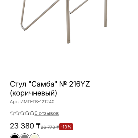
Стул "Самба" № 216YZ
(коричневый)
Арт:
ИМП-ТВ-121240
0
отзывов
23 380
₸
-
13
%
26 770
₸