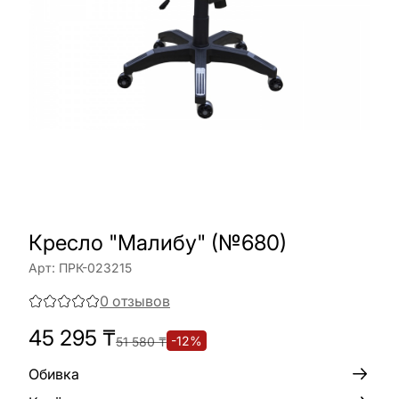
Кресло "Малибу" (№680)
Арт:
ПРК-023215
0
отзывов
45 295
₸
-
12
%
51 580
₸
Обивка