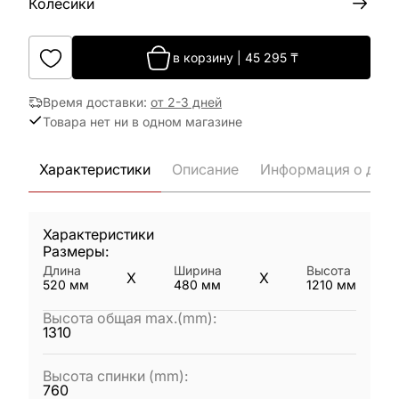
Колёсики
в корзину
|
45 295
₸
Время доставки
:
от 2-3 дней
Товара нет ни в одном магазине
Характеристики
Описание
Информация о дост
Характеристики
Размеры:
Длина
Ширина
Высота
X
X
520
мм
480
мм
1210
мм
Высота общая max.(mm)
:
1310
Высота спинки (mm)
:
760