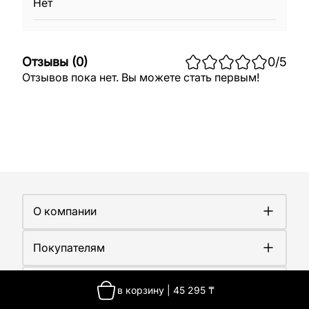
Нет
Отзывы
(
0
)
0
/5
Отзывов пока нет. Вы можете стать первым!
О компании
О компании
Покупателям
Работа у нас
Сертификаты
Доставка
Новости
Контакты
Оплата
в корзину
|
45 295
₸
Контакты
Гарантия
О производстве
Казахстан, г. Алматы, улица Ангарская, 103а