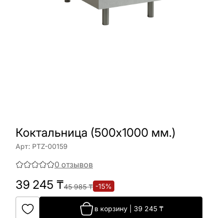
Коктальница (500х1000 мм.)
Арт:
PTZ-00159
0
отзывов
39 245
₸
-
15
%
45 985
₸
в корзину
|
39 245
₸