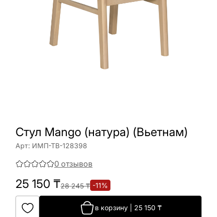
Стул Mango (натура) (Вьетнам)
Арт:
ИМП-ТВ-128398
0
отзывов
25 150
₸
-
11
%
28 245
₸
в корзину
|
25 150
₸