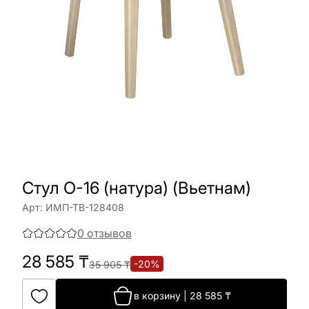
Стул O-16 (натура) (Вьетнам)
Арт:
ИМП-ТВ-128408
0
отзывов
28 585
₸
-
20
%
35 905
₸
в корзину
|
28 585
₸