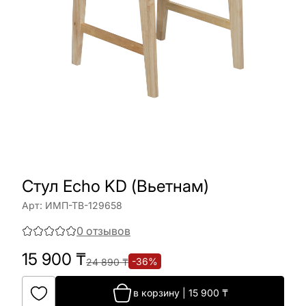
Стул Echo KD (Вьетнам)
Арт:
ИМП-ТВ-129658
0
отзывов
15 900
₸
-
36
%
24 890
₸
в корзину
|
15 900
₸