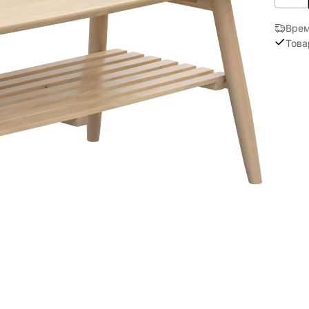
Врем
Това