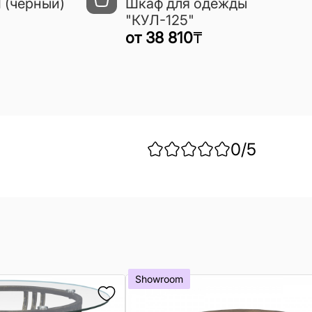
 (черный)
Шкаф для одежды
"КУЛ-125"
от
38 810
₸
0
/5
Showroom