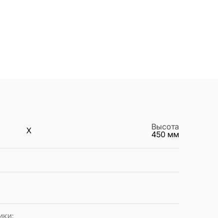
Высота
X
450
мм
ики
: