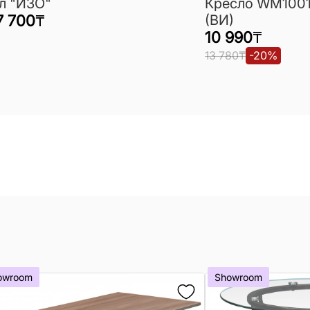
л "ИЗО"
Кресло WM1001
7 700
₸
(ВИ)
10 990
₸
13 780
₸
-
20
%
owroom
Showroom