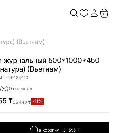
0
ура) (Вьетнам)
л журнальный 500*1000*450
натура) (Вьетнам)
МП-ТВ-128410
0
отзывов
55
₸
-
11
%
35 440
₸
в корзину
|
31 555
₸