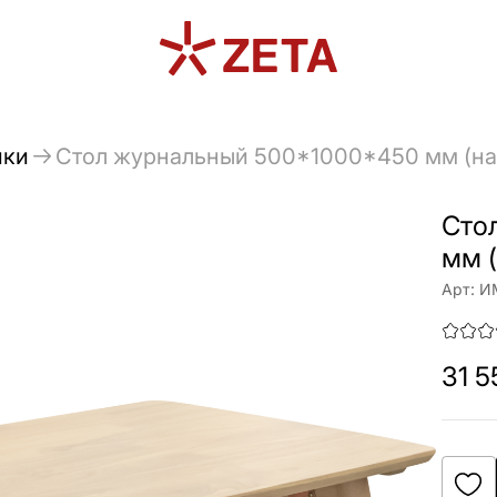
ики
Стол журнальный 500*1000*450 мм (нат
Сто
мм (
Арт:
И
31 5