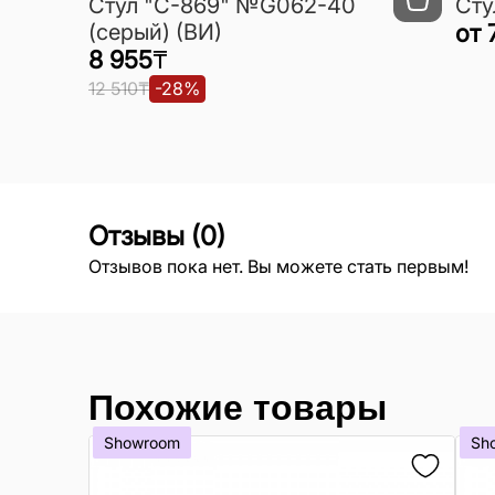
Cтул "C-869" №G062-40
Сту
(серый) (ВИ)
от
8 955
₸
12 510
₸
-
28
%
Отзывы
(
0
)
Отзывов пока нет. Вы можете стать первым!
Похожие товары
Showroom
Sh