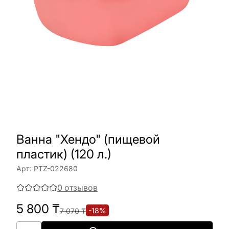
Ванна "Хендо" (пищевой
пластик) (120 л.)
Арт:
PTZ-022680
0
отзывов
5 800
₸
-
18
%
7 070
₸