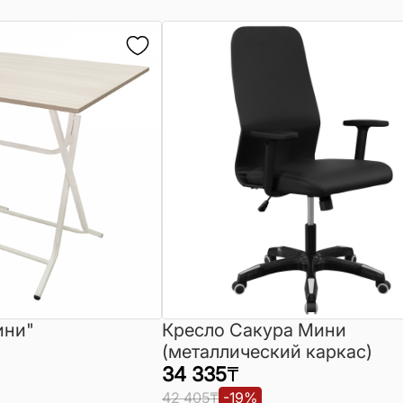
ини"
Кресло Сакура Мини
(металлический каркас)
34 335
₸
42 405
₸
-
19
%