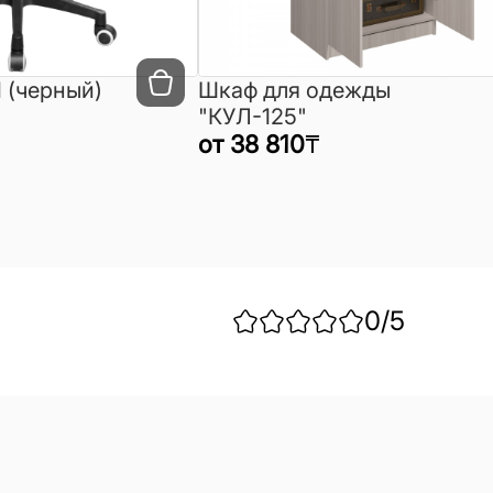
 (черный)
Шкаф для одежды
"КУЛ-125"
от
38 810
₸
0
/5