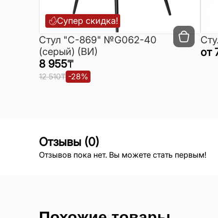
Супер скидка!
Cтул "C-869" №G062-40
Сту
(серый) (ВИ)
от
8 955
₸
12 510
₸
-
28
%
Отзывы
(
0
)
Отзывов пока нет. Вы можете стать первым!
Похожие товары