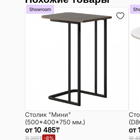
Showroom
Sh
Столик "Мини"
Сто
(500*400*750 мм.)
(D8
от
10 485
₸
от
11 395
₸
-
8
%
16 4