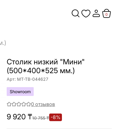
0
.)
Столик низкий "Мини"
(500*400*525 мм.)
Арт:
МТ-ТВ-044627
Showroom
0
отзывов
9 920
₸
-
8
%
10 755
₸