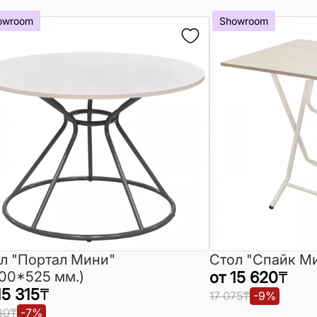
owroom
Showroom
л "Портал Мини"
Стол "Спайк М
00*525 мм.)
от
15 620
₸
15 315
₸
17 075
₸
-
9
%
80
₸
-
7
%