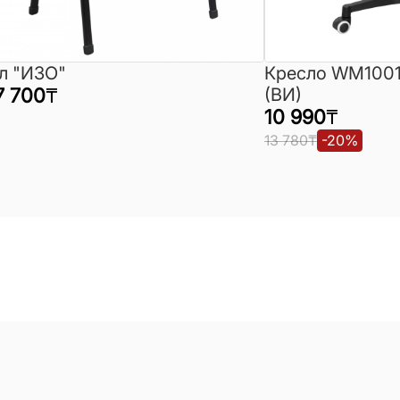
л "ИЗО"
Кресло WM1001
7 700
₸
(ВИ)
10 990
₸
13 780
₸
-
20
%