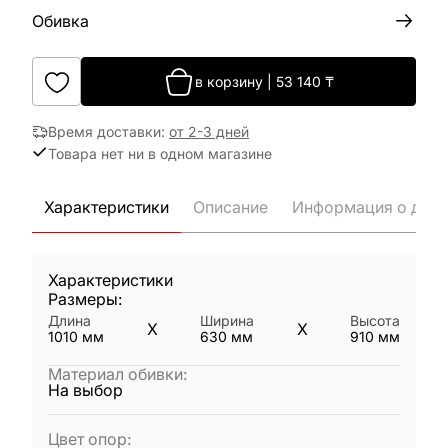
Обивка
в корзину
|
53 140
₸
Время доставки
:
от 2-3 дней
Товара нет ни в одном магазине
Характеристики
Описание
Информация о дост
Характеристики
Размеры:
Длина
Ширина
Высота
X
X
1010
мм
630
мм
910
мм
Материал обивки
:
На выбор
Цвет опор
: