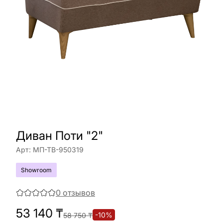
Диван Поти "2"
Арт:
МП-ТВ-950319
Showroom
0
отзывов
53 140
₸
-
10
%
58 750
₸