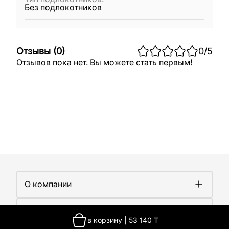
Без подлокотников
Отзывы
(
0
)
0
/5
Отзывов пока нет. Вы можете стать первым!
О компании
О компании
Покупателям
Работа у нас
в корзину
|
53 140
₸
Сертификаты