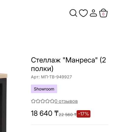
0
Стеллаж "Манреса" (2
полки)
Арт:
МП-ТВ-949927
Showroom
0
отзывов
18 640
₸
-
17
%
22 560
₸