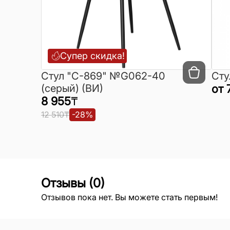
Супер скидка!
Cтул "C-869" №G062-40
Сту
(серый) (ВИ)
от
8 955
₸
12 510
₸
-
28
%
Отзывы
(
0
)
Отзывов пока нет. Вы можете стать первым!