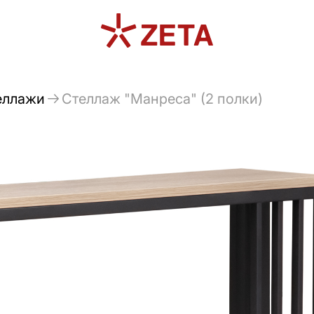
еллажи
Стеллаж "Манреса" (2 полки)