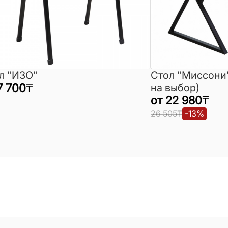
л "ИЗО"
Стол "Миссони
7 700
₸
на выбор)
от
22 980
₸
26 505
₸
-
13
%