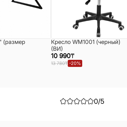
" (размер
Кресло WM1001 (черный)
(ВИ)
10 990
₸
13 780
₸
-
20
%
0
/5