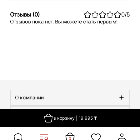
Отзывы
(
0
)
0
/5
Отзывов пока нет. Вы можете стать первым!
О компании
О компании
Покупателям
Работа у нас
в корзину
|
19 995
₸
Сертификаты
Доставка
Новости
Контакты
Оплата
Контакты
Гарантия
0