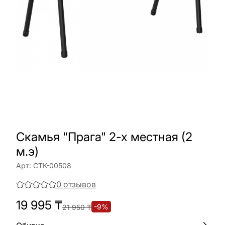
Скамья "Прага" 2-х местная (2
м.э)
Арт:
СТК-00508
0
отзывов
19 995
₸
-
9
%
21 950
₸