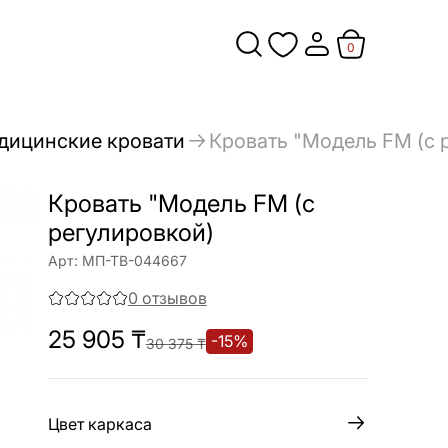
0
дицинские кровати
Кровать "Модель FM (с 
Кровать "Модель FM (с
регулировкой)
Арт:
МП-ТВ-044667
0
отзывов
25 905
₸
-
15
%
30 375
₸
Цвет каркаса