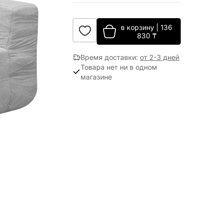
в корзину
|
136
830
₸
Время доставки
:
от 2-3 дней
Товара нет ни в одном
магазине