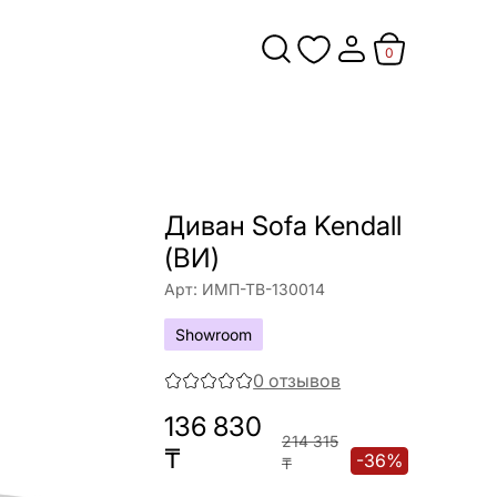
0
Диван Sofa Kendall
(ВИ)
Арт:
ИМП-ТВ-130014
Showroom
0
отзывов
136 830
214 315
₸
-
36
%
₸